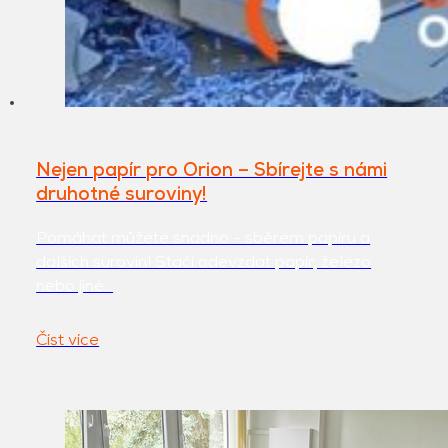
Nejen papír pro Orion – Sbírejte s námi
druhotné suroviny!
Pomáhat můžete snadno - sběrem papíru a
dalších surovin! Stačí odevzdat papír, železo
nebo jiné…
Číst více