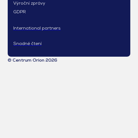
Výroční zprávy
GDPR
International partners
Snadné čtení
© Centrum Orion 2026