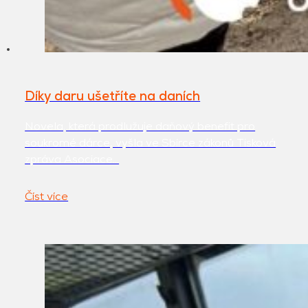
Díky daru ušetříte na daních
Novela, která prodlužuje daňový benefit pro
soukromé dárce, vyšla ve Sbírce zákonů Tisková
zpráva Asociace…
Číst více