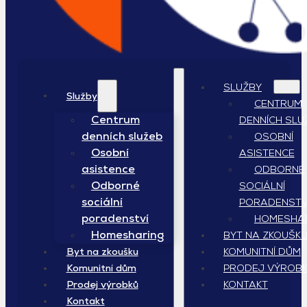
SLUŽBY
Služby
CENTRUM
Centrum
DENNÍCH SLU
denních služeb
OSOBNÍ
Osobní
ASISTENCE
asistence
ODBORNÉ
Odborné
SOCIÁLNÍ
sociální
PORADENSTV
poradenství
HOMESHA
Homesharing
BYT NA ZKOUŠK
KOMUNITNÍ DŮM
Byt na zkoušku
PRODEJ VÝROB
Komunitní dům
KONTAKT
Prodej výrobků
Kontakt