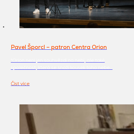
Pavel Šporcl – patron Centra Orion
"Orion není jen souhvězdí na nebi, ale také
společnost, která se snaží kousek toho nebe…
Číst více