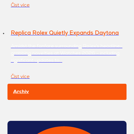
Číst více
Replica Rolex Quietly Expands Daytona
Amidst the fanfare surrounding Rolex's headline-
grabbing novelties at Watches 2026 - including
significant updates to…
Číst více
Archiv