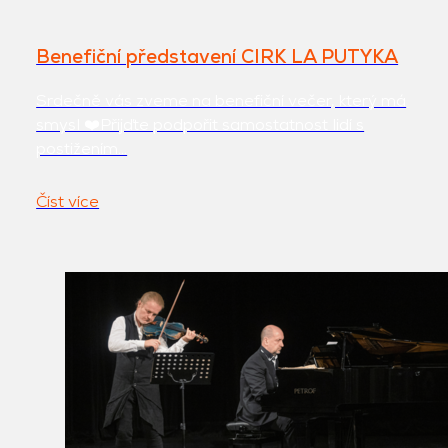
Benefiční představení CIRK LA PUTYKA
Srdečně vás zveme na benefiční večer, který má
smysl ❤️Přijďte podpořit samostatnost lidí s
postižením…
Číst více