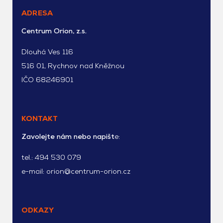
ADRESA
Centrum Orion, z.s.
Dlouhá Ves 116
516 01, Rychnov nad Kněžnou
IČO 68246901
KONTAKT
Zavolejte nám nebo napišt
e:
tel.:
494 530 079
e-mail:
orion@centrum-orion.cz
ODKAZY