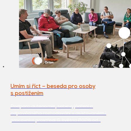
Umím si říct – beseda pro osoby
s postižením
Podpora autonomie, sebevyjádření a
odpovědného rozhodování v asistovaném i
pracovním prostředí 6. května 2026 od…