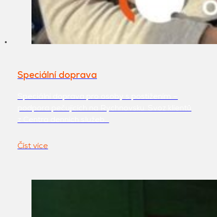
Speciální doprava
Speciální doprava pro osoby s postižením –
podpora pečujících na Rychnovsku. Svoz klientů
z Centra denních služeb…
Číst více