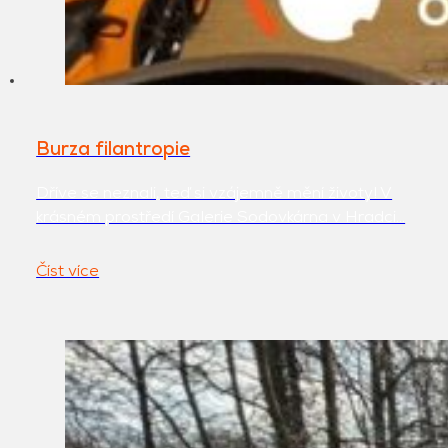
Burza filantropie
Dříve se neznali, teď si vzájemně mění životy! V
krásném prostředí Galerie Sodovkárna v Hradci…
Číst více