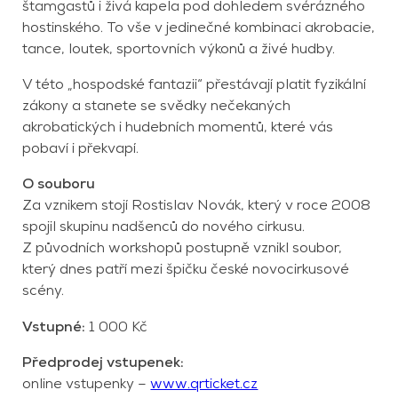
štamgastů i živá kapela pod dohledem svérázného
hostinského. To vše v jedinečné kombinaci akrobacie,
tance, loutek, sportovních výkonů a živé hudby.
V této „hospodské fantazii“ přestávají platit fyzikální
zákony a stanete se svědky nečekaných
akrobatických i hudebních momentů, které vás
pobaví i překvapí.
O souboru
Za vznikem stojí Rostislav Novák, který v roce 2008
spojil skupinu nadšenců do nového cirkusu.
Z původních workshopů postupně vznikl soubor,
který dnes patří mezi špičku české novocirkusové
scény.
Vstupné:
1 000 Kč
Předprodej vstupenek:
online vstupenky –
www.qrticket.cz