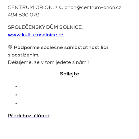
CENTRUM ORION, z.s., orion@centrum-orion.cz,
494 530 079
SPOLEČENSKÝ DŮM SOLNICE,
www.kulturasolnice.cz
💙
Podpořme společně samostatnost lidí
s postižením.
Děkujeme, že v tom jedete s námi!
Sdílejte
Předchozí článek