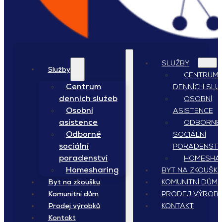
SLUŽBY
Služby
CENTRUM
Centrum
DENNÍCH SLU
denních služeb
OSOBNÍ
Osobní
ASISTENCE
asistence
ODBORNÉ
Odborné
SOCIÁLNÍ
sociální
PORADENSTV
poradenství
HOMESHA
Homesharing
BYT NA ZKOUŠK
KOMUNITNÍ DŮM
Byt na zkoušku
PRODEJ VÝROB
Komunitní dům
KONTAKT
Prodej výrobků
Kontakt