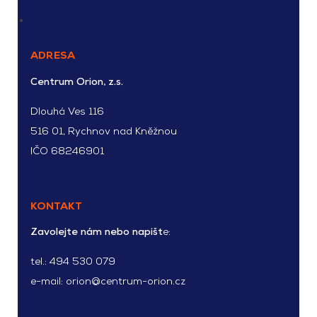
ADRESA
Centrum Orion, z.s.
Dlouhá Ves 116
516 01, Rychnov nad Kněžnou
IČO 68246901
KONTAKT
Zavolejte nám nebo napišt
e:
tel.:
494 530 079
e-mail:
orion@centrum-orion.cz