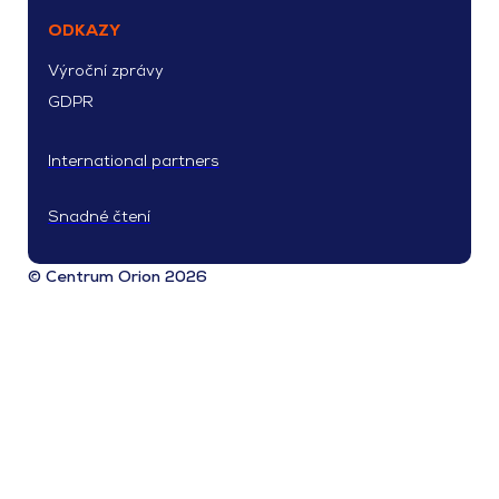
ODKAZY
Výroční zprávy
GDPR
International partners
Snadné čtení
© Centrum Orion 2026