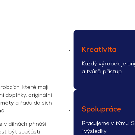
Kreativita
Každý výrobek je or
a tvůrčí přístup.
obcích, které mají
lní doplňky, originální
dměty
a řadu dalších
Spolupráce
nů
.
Pracujeme v týmu. S
e v dílnách přináší
i výsledky.
st být součástí