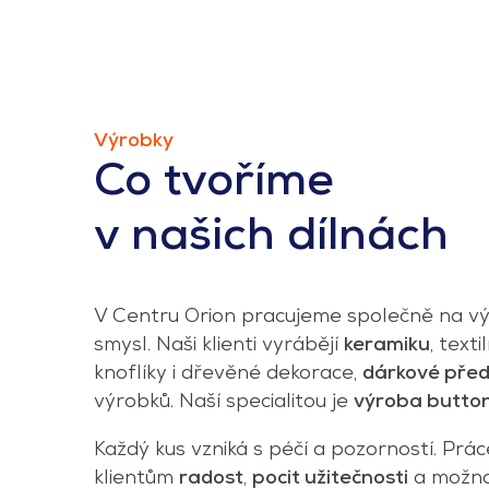
Výrobky
Co tvoříme
v našich dílnách
V Centru Orion pracujeme společně na výr
smysl. Naši klienti vyrábějí
keramiku
, texti
knoflíky i dřevěné dekorace,
dárkové pře
výrobků. Naší specialitou je
výroba butto
Každý kus vzniká s péčí a pozorností. Prác
klientům
radost
,
pocit užitečnosti
a možno