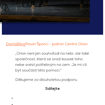
Domů
Blog
Pavel Šporcl - patron Centra Orion
„Orion není jen souhvězdí na nebi, ale také
společnost, která se snaží kousek toho
nebe snést potřebným na zem. Je mi ctí
být součástí této pomoci.“
Děkujeme za dlouholetou podporu.
Sdílejte