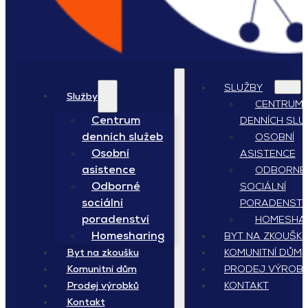
SLUŽBY
Služby
CENTRUM
Centrum
DENNÍCH SLU
denních služeb
OSOBNÍ
Osobní
ASISTENCE
asistence
ODBORNÉ
Odborné
SOCIÁLNÍ
sociální
PORADENSTV
poradenství
HOMESHA
Homesharing
BYT NA ZKOUŠK
KOMUNITNÍ DŮM
Byt na zkoušku
PRODEJ VÝROB
Komunitní dům
KONTAKT
Prodej výrobků
Kontakt