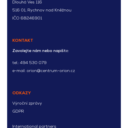
Dlouhá Ves 116
516 01, Rychnov nad Kněžnou
IČO 68246901
KONTAKT
Zavolejte nám nebo napišt
e:
tel.:
494 530 079
e-mail:
orion@centrum-orion.cz
ODKAZY
Výroční zprávy
GDPR
International partners