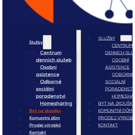
SLUŽBY
Služby
CENTRUM
Centrum
DENNÍCH SLU
denních služeb
OSOBNÍ
Osobní
ASISTENCE
asistence
ODBORNÉ
Odborné
SOCIÁLNÍ
sociální
PORADENSTV
poradenství
HOMESHA
Homesharing
BYT NA ZKOUŠK
KOMUNITNÍ DŮM
Byt na zkoušku
PRODEJ VÝROB
Komunitní dům
KONTAKT
Prodej výrobků
Kontakt