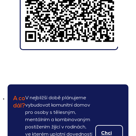
V nejbližší době plánujeme
A co
vybudovat komunitní domov
dál?
pro osoby s tělesným,
mentálním a kombinovaným
postižením žijící v rodinách,
Chci
ve kterém uplatní dovednosti