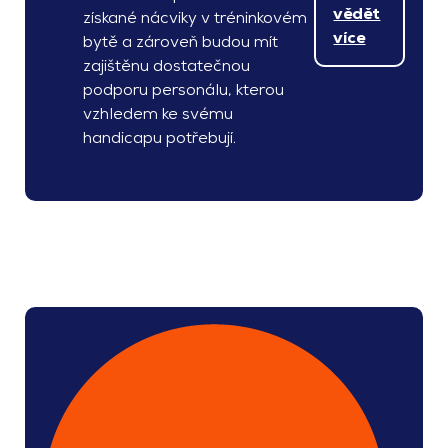
vědět
získané nácviky v tréninkovém
více
bytě a zároveň budou mít
zajištěnu dostatečnou
podporu personálu, kterou
vzhledem ke svému
handicapu potřebují.