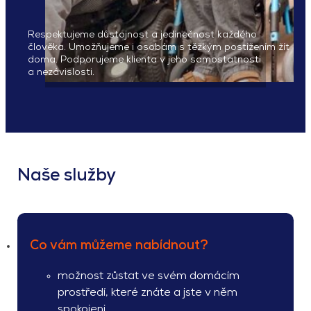
Respektujeme důstojnost a jedinečnost každého
člověka. Umožňujeme i osobám s těžkým postižením žít
doma. Podporujeme klienta v jeho samostatnosti
a nezávislosti.
Naše služby
Co vám můžeme nabídnout?
možnost zůstat ve svém domácím
prostředí, které znáte a jste v něm
spokojeni