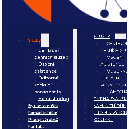
SLUŽBY
Služby
CENTRUM
Centrum
DENNÍCH SLU
denních služeb
OSOBNÍ
Osobní
ASISTENCE
asistence
ODBORNÉ
Odborné
SOCIÁLNÍ
sociální
PORADENSTV
poradenství
HOMESHA
Homesharing
BYT NA ZKOUŠK
KOMUNITNÍ DŮM
Byt na zkoušku
PRODEJ VÝROB
Komunitní dům
KONTAKT
Prodej výrobků
Kontakt