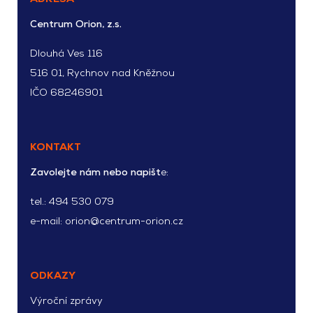
Centrum Orion, z.s.
Dlouhá Ves 116
516 01, Rychnov nad Kněžnou
IČO 68246901
KONTAKT
Zavolejte nám nebo napišt
e:
tel.:
494 530 079
e-mail:
orion@centrum-orion.cz
ODKAZY
Výroční zprávy