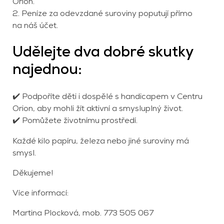
Orion.
2. Peníze za odevzdané suroviny poputují přímo
na náš účet.
Udělejte dva dobré skutky
najednou:
✔️ Podpoříte děti i dospělé s handicapem v Centru
Orion, aby mohli žít aktivní a smysluplný život.
✔️ Pomůžete životnímu prostředí.
Každé kilo papíru, železa nebo jiné suroviny má
smysl.
Děkujeme!
Více informací:
Martina Plocková, mob.
773 505 067