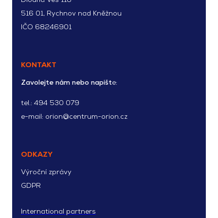
Dlouhá Ves 116
516 01, Rychnov nad Kněžnou
IČO 68246901
KONTAKT
Zavolejte nám nebo napišt
e:
tel.:
494 530 079
e-mail:
orion@centrum-orion.cz
ODKAZY
Výroční zprávy
GDPR
International partners