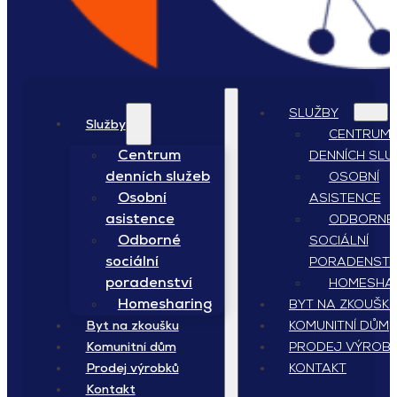
SLUŽBY
Služby
CENTRUM
Centrum
DENNÍCH SLU
denních služeb
OSOBNÍ
Osobní
ASISTENCE
asistence
ODBORNÉ
Odborné
SOCIÁLNÍ
sociální
PORADENSTV
poradenství
HOMESHA
Homesharing
BYT NA ZKOUŠK
KOMUNITNÍ DŮM
Byt na zkoušku
PRODEJ VÝROB
Komunitní dům
KONTAKT
Prodej výrobků
Kontakt